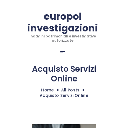
CHI SIAMO
europol
INFO PER RECUPERO
investigazioni
INVESTIGAZIONI
europol investigazioni
INDAGINI INTERNAZIONALI
Indagini patrimoniali e investigative
Indagini patrimoniali e investigative autorizzate
autorizzate
ANTITRUFFA TRADING
RECUPERO CREDITI
BLOG
Acquisto Servizi
CONTATTI
Online
SHOP
Home
All Posts
Acquisto Servizi Online