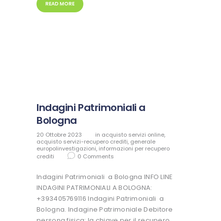
READ MORE
Indagini Patrimoniali a
Bologna
20 Ottobre 2023
in
acquisto servizi online
,
acquisto servizi-recupero crediti
,
generale
europolinvestigazioni
,
informazioni per recupero
crediti
0
Comments
Indagini Patrimoniali a Bologna INFO LINE
INDAGINI PATRIMONIALI A BOLOGNA:
+393405769116 Indagini Patrimoniali a
Bologna. Indagine Patrimoniale Debitore
persona fisica: la chiave per il recupero