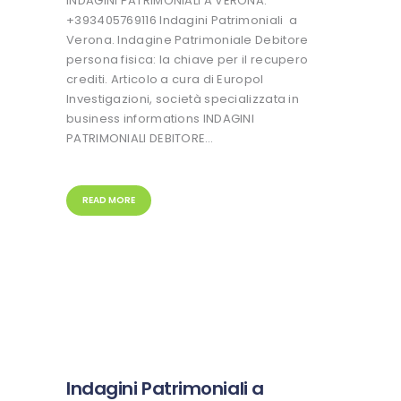
INDAGINI PATRIMONIALI A VERONA:
+393405769116 Indagini Patrimoniali a
Verona. Indagine Patrimoniale Debitore
persona fisica: la chiave per il recupero
crediti. Articolo a cura di Europol
Investigazioni, società specializzata in
business informations INDAGINI
PATRIMONIALI DEBITORE…
READ MORE
Indagini Patrimoniali a