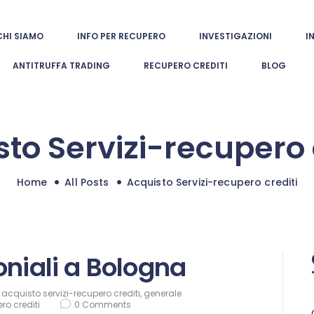
CHI SIAMO
CHI SIAMO
INFO PER RECUPERO
INVESTIGAZIONI
I
europol investigazioni
INFO PER
ANTITRUFFA TRADING
RECUPERO CREDITI
BLOG
Indagini patrimoniali e investigative autorizzate
RECUPERO
INVESTIGAZIONI
to Servizi-recupero 
INDAGINI
INTERNAZIONALI
Home
All Posts
Acquisto Servizi-recupero crediti
ANTITRUFFA
TRADING
oniali a Bologna
RECUPERO
,
acquisto servizi-recupero crediti
,
generale
CREDITI
ro crediti
0
Comments