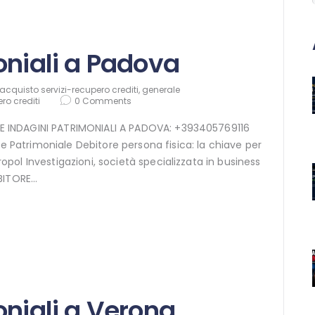
oniali a Padova
acquisto servizi-recupero crediti
,
generale
ro crediti
0
Comments
INE INDAGINI PATRIMONIALI A PADOVA: +393405769116
e Patrimoniale Debitore persona fisica: la chiave per
uropol Investigazioni, società specializzata in business
EBITORE…
oniali a Verona