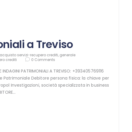
niali a Treviso
acquisto servizi-recupero crediti
,
generale
ro crediti
0
Comments
INE INDAGINI PATRIMONIALI A TREVISO: +393405769116
ne Patrimoniale Debitore persona fisica: la chiave per
uropol Investigazioni, società specializzata in business
EBITORE…