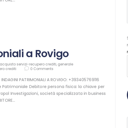
niali a Rovigo
acquisto servizi-recupero crediti
,
generale
ro crediti
0
Comments
NE INDAGINI PATRIMONIALI A ROVIGO: +393405769116
e Patrimoniale Debitore persona fisica: la chiave per
uropol Investigazioni, società specializzata in business
EBITORE…