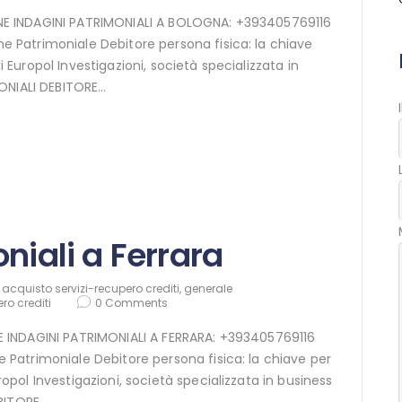
LINE INDAGINI PATRIMONIALI A BOLOGNA: +393405769116
BLOG
ne Patrimoniale Debitore persona fisica: la chiave
di Europol Investigazioni, società specializzata in
CONTATTI
ONIALI DEBITORE…
SHOP
niali a Ferrara
,
acquisto servizi-recupero crediti
,
generale
ro crediti
0
Comments
INE INDAGINI PATRIMONIALI A FERRARA: +393405769116
ne Patrimoniale Debitore persona fisica: la chiave per
uropol Investigazioni, società specializzata in business
EBITORE…