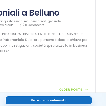
niali a Belluno
acquisto servizi-recupero crediti
,
generale
ro crediti
0
Comments
INE INDAGINI PATRIMONIALI A BELLUNO: +393405769116
ne Patrimoniale Debitore persona fisica: la chiave per
uropol Investigazioni, società specializzata in business
EBITORE…
OLDER POSTS
Richiedi un orientamento