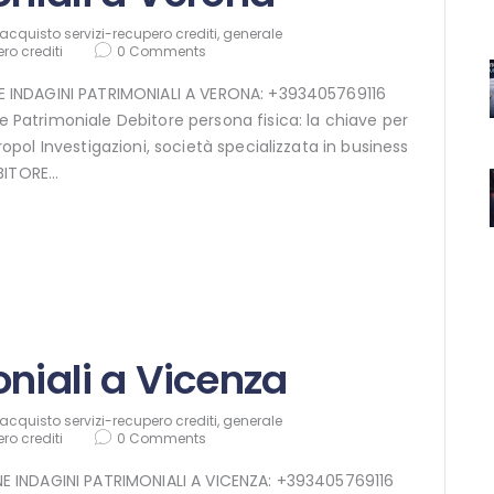
acquisto servizi-recupero crediti
,
generale
ro crediti
0
Comments
INE INDAGINI PATRIMONIALI A VERONA: +393405769116
e Patrimoniale Debitore persona fisica: la chiave per
uropol Investigazioni, società specializzata in business
EBITORE…
oniali a Vicenza
acquisto servizi-recupero crediti
,
generale
ro crediti
0
Comments
INE INDAGINI PATRIMONIALI A VICENZA: +393405769116