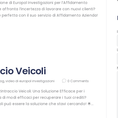
one di Europol Investigazioni per l’Affidamento
 affronta l’incertezza di lavorare con nuovi clienti?
BLOG
e perfetta con il suo servizio di Affidamento Azienda!
CONTATTI
SHOP
cio Veicoli
log
,
video di europol investigazioni
0
Comments
Rintraccio Veicoli: Una Soluzione Efficace per i
erca di modi efficaci per recuperare i tuoi crediti?
oli può essere la soluzione che stavi cercando! 🌟…