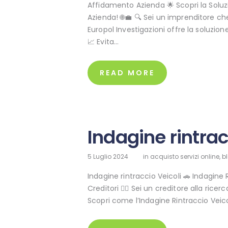
Affidamento Azienda 🌟 Scopri la Soluzi
Azienda! 🌐💼 🔍 Sei un imprenditore che
Europol Investigazioni offre la soluzion
📈 Evita…
READ MORE
Indagine rintrac
5 Luglio 2024
in
acquisto servizi online
,
b
Indagine rintraccio Veicoli 🚗 Indagine 
Creditori 🕵️‍♂️ Sei un creditore alla ric
Scopri come l’Indagine Rintraccio Veic