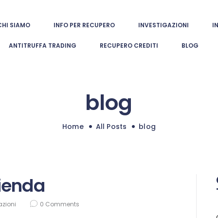
CHI SIAMO
CHI SIAMO
INFO PER RECUPERO
INVESTIGAZIONI
I
europol investigazioni
INFO PER
ANTITRUFFA TRADING
RECUPERO CREDITI
BLOG
Indagini patrimoniali e investigative autorizzate
RECUPERO
INVESTIGAZIONI
blog
INDAGINI
INTERNAZIONALI
Home
All Posts
blog
ANTITRUFFA
TRADING
ienda
RECUPERO
azioni
0
Comments
CREDITI