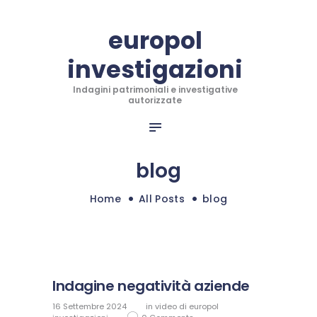
CHI SIAMO
europol
INFO PER RECUPERO
investigazioni
INVESTIGAZIONI
europol investigazioni
INDAGINI INTERNAZIONALI
Indagini patrimoniali e investigative
Indagini patrimoniali e investigative autorizzate
autorizzate
ANTITRUFFA TRADING
RECUPERO CREDITI
BLOG
blog
CONTATTI
Home
All Posts
blog
SHOP
Indagine negatività aziende
16 Settembre 2024
in
video di europol