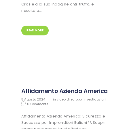
Grazie alla sua indagine anti-truffa, è
riuscita a…
READ MORE
Affidamento Azienda America
5 Agosto 2024
in
video di europol investigazioni
0
Comments
Affidamento Azienda America: Sicurezza e
Successo per Imprenditori Italiani 🔍 Scopri
come proteggere i tuoi affari con