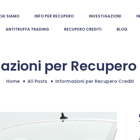
CHI SIAMO
CHI SIAMO
INFO PER RECUPERO
INVESTIGAZIONI
I
europol investigazioni
INFO PER
ANTITRUFFA TRADING
RECUPERO CREDITI
BLOG
Indagini patrimoniali e investigative autorizzate
RECUPERO
INVESTIGAZIONI
azioni per Recupero 
INDAGINI
INTERNAZIONALI
Home
All Posts
Informazioni per Recupero Crediti
ANTITRUFFA
TRADING
RECUPERO
CREDITI