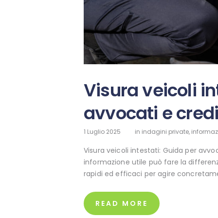
Visura veicoli i
avvocati e credi
1 Luglio 2025
in
indagini private
,
informazi
Visura veicoli intestati: Guida per avv
informazione utile può fare la differen
rapidi ed efficaci per agire concretam
READ MORE