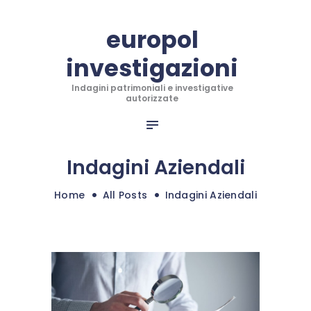
CHI SIAMO
europol
INFO PER RECUPERO
investigazioni
INVESTIGAZIONI
europol investigazioni
INDAGINI INTERNAZIONALI
Indagini patrimoniali e investigative
Indagini patrimoniali e investigative autorizzate
autorizzate
ANTITRUFFA TRADING
RECUPERO CREDITI
BLOG
Indagini Aziendali
CONTATTI
Home
All Posts
Indagini Aziendali
SHOP