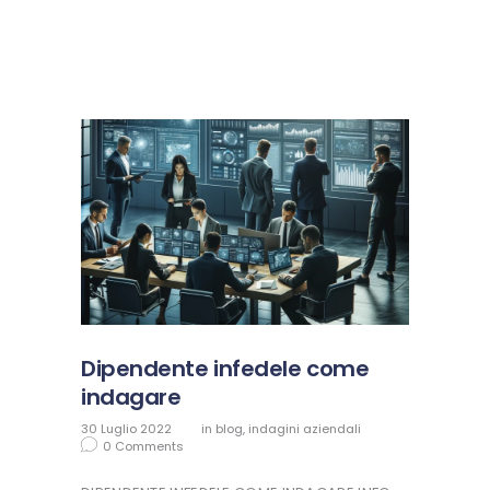
Dipendente infedele come
indagare
30 Luglio 2022
in
blog
,
indagini aziendali
0
Comments