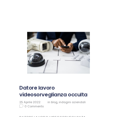
Datore lavoro
videosorveglianza occulta
25 Aprile 2022
in
blog
,
indagini aziendali
0
Comments