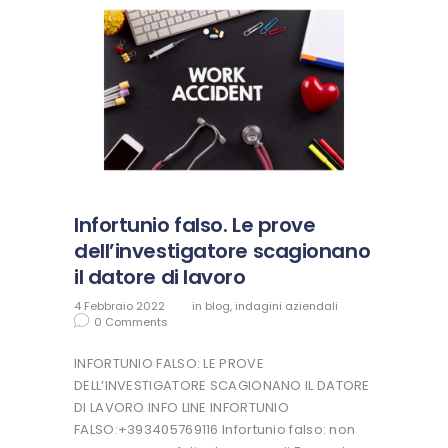
Infortunio falso. Le prove
dell’investigatore scagionano
il datore di lavoro
4 Febbraio 2022
in
blog
,
indagini aziendali
0
Comments
INFORTUNIO FALSO: LE PROVE
DELL’INVESTIGATORE SCAGIONANO IL DATORE
DI LAVORO INFO LINE INFORTUNIO
FALSO:+393405769116 Infortunio falso: non