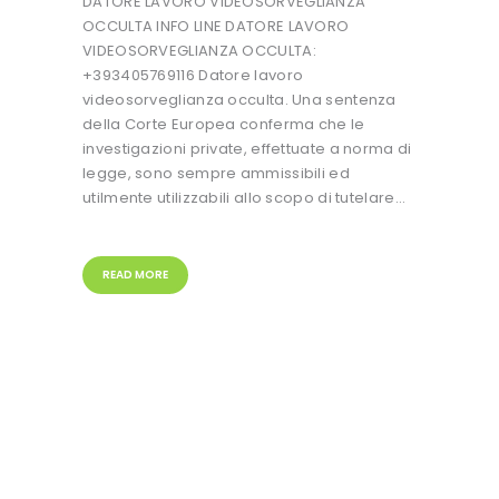
DATORE LAVORO VIDEOSORVEGLIANZA
OCCULTA INFO LINE DATORE LAVORO
VIDEOSORVEGLIANZA OCCULTA:
+393405769116 Datore lavoro
videosorveglianza occulta. Una sentenza
della Corte Europea conferma che le
investigazioni private, effettuate a norma di
legge, sono sempre ammissibili ed
utilmente utilizzabili allo scopo di tutelare…
READ MORE