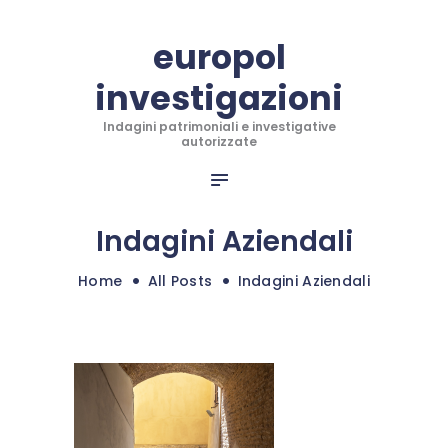
CHI SIAMO
europol
INFO PER RECUPERO
investigazioni
INVESTIGAZIONI
europol investigazioni
INDAGINI INTERNAZIONALI
Indagini patrimoniali e investigative
Indagini patrimoniali e investigative autorizzate
autorizzate
ANTITRUFFA TRADING
RECUPERO CREDITI
BLOG
Indagini Aziendali
CONTATTI
Home
All Posts
Indagini Aziendali
SHOP