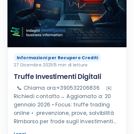
Informazioni per Recupero Crediti
27 Dicembre 2025
15 min di lettura
Truffe Investimenti Digitali
📞 Chiama ora:+390532206836 ✉️
Richiedi contatto→ Aggiornato a: 20
gennaio 2026 • Focus: truffe trading
online • prevenzione, prove, solvibilità
Rimborso per frode sugli investimenti…
Leggi
→