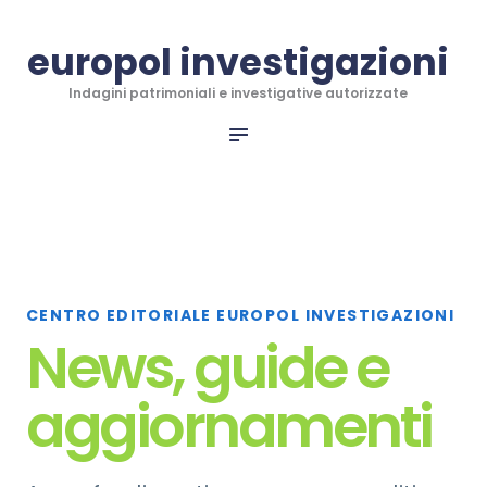
CHI SIAMO
europol investigazioni
INFO PER RECUPERO
INVESTIGAZIONI
europol investigazioni
Indagini patrimoniali e investigative autorizzate
INDAGINI INTERNAZIONALI
Indagini patrimoniali e investigative autorizzate
ANTITRUFFA TRADING
RECUPERO CREDITI
BLOG
CONTATTI
CENTRO EDITORIALE EUROPOL INVESTIGAZIONI
SHOP
News, guide e
aggiornamenti