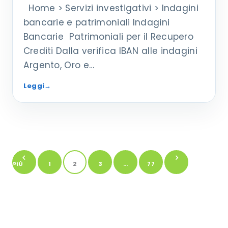
Home > Servizi investigativi > Indagini
bancarie e patrimoniali Indagini
Bancarie Patrimoniali per il Recupero
Crediti Dalla verifica IBAN alle indagini
Argento, Oro e…
Leggi
→
Navigazione
OLI PIÙ
1
2
3
…
ARTICOLI
77
tra
RECENTI
PRECEDENTI
le
→
pagine
degli