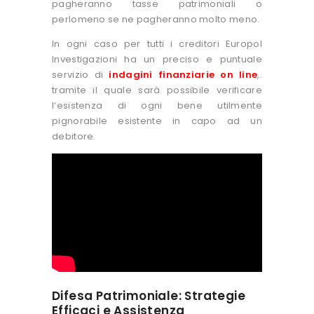
pagheranno tasse patrimoniali o
perlomeno se ne pagheranno molto meno.
In ogni caso per tutti i creditori Europol
Investigazioni ha un preciso e puntuale
servizio di
indagini finanziarie on line
,.
tramite il quale sarà possibile verificare
l’esistenza di ogni bene utilmente
pignorabile esistente in capo ad un
debitore.
Difesa Patrimoniale: Strategie
Efficaci e Assistenza