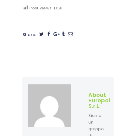
Post Views:
1.691
Share:
About
Europol
S.r.L.
Siamo
un
gruppo
di