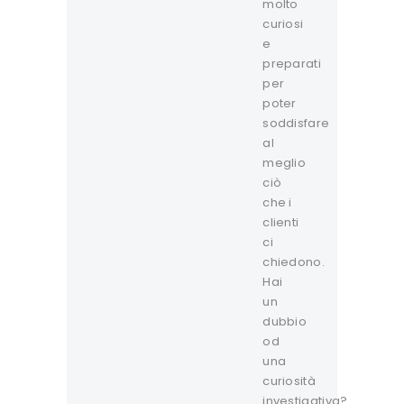
molto
curiosi
e
preparati
per
poter
soddisfare
al
meglio
ciò
che i
clienti
ci
chiedono.
Hai
un
dubbio
od
una
curiosità
investigativa?